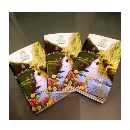
Voir
l'image
agrandie