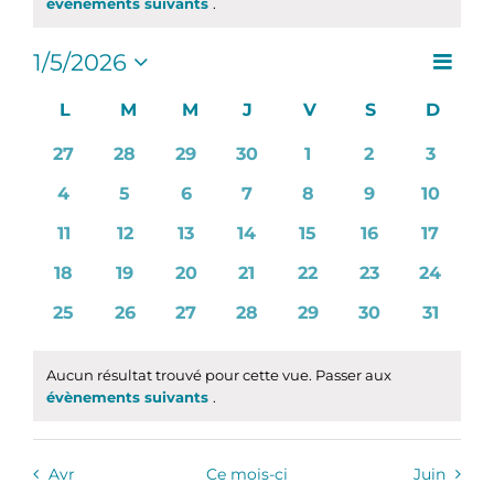
Notice
évènements suivants
.
Navig
1/5/2026
Naviga
Mois
de
Sélectionnez
par
une
Calendrier
L
LUNDI
M
MARDI
M
MERCREDI
J
JEUDI
V
VENDREDI
S
SAMEDI
D
DIMA
vues
consul
date.
de
Évèn
0
0
0
0
0
0
0
27
28
29
30
1
2
3
Évènements
évènements
évènements
évènements
évènements
évènements
évènements
évènem
0
0
0
0
0
0
0
4
5
6
7
8
9
10
évènements
évènements
évènements
évènements
évènements
évènements
évènem
0
0
0
0
0
0
0
11
12
13
14
15
16
17
évènements
évènements
évènements
évènements
évènements
évènements
évènem
0
0
0
0
0
0
0
18
19
20
21
22
23
24
évènements
évènements
évènements
évènements
évènements
évènements
évènem
0
0
0
0
0
0
0
25
26
27
28
29
30
31
évènements
évènements
évènements
évènements
évènements
évènements
évènem
Aucun résultat trouvé pour cette vue. Passer aux
Notice
évènements suivants
.
Avr
Ce mois-ci
Juin