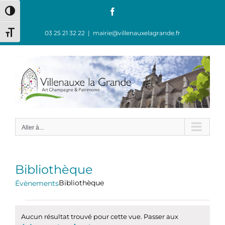
Passer
Facebook
Passer en contraste élevé
au
contenu
03 25 21 32 22
|
mairie@villenauxelagrande.fr
Changer la taille de la police
Aller à...
Bibliothèque
Bibliothèque
Évènements
Évènements
Aucun résultat trouvé pour cette vue. Passer aux