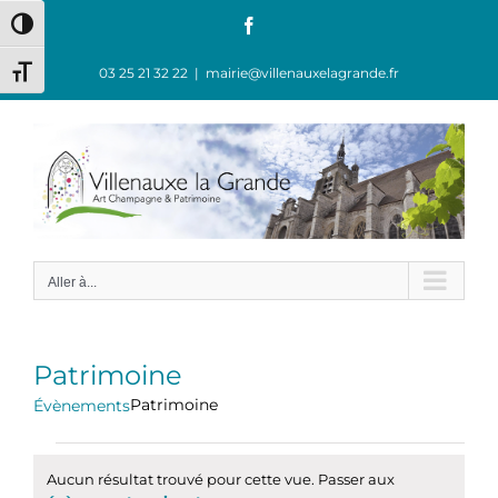
Passer
Facebook
Passer en contraste élevé
au
contenu
03 25 21 32 22
|
mairie@villenauxelagrande.fr
Changer la taille de la police
Aller à...
Patrimoine
Patrimoine
Évènements
Évènements
Aucun résultat trouvé pour cette vue. Passer aux