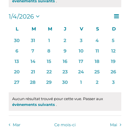
Notice
évènements suivants
.
Navig
1/4/2026
Naviga
Mois
de
Sélectionnez
par
une
Calendrier
L
LUNDI
M
MARDI
M
MERCREDI
J
JEUDI
V
VENDREDI
S
SAMEDI
D
DIMA
vues
consul
date.
de
Évèn
0
0
0
0
0
0
0
30
31
1
2
3
4
5
Évènements
évènements
évènements
évènements
évènements
évènements
évènements
évènem
0
0
0
0
0
0
0
6
7
8
9
10
11
12
évènements
évènements
évènements
évènements
évènements
évènements
évènem
0
0
0
0
0
0
0
13
14
15
16
17
18
19
évènements
évènements
évènements
évènements
évènements
évènements
évènem
0
0
0
0
0
0
0
20
21
22
23
24
25
26
évènements
évènements
évènements
évènements
évènements
évènements
évènem
0
0
0
0
0
0
0
27
28
29
30
1
2
3
évènements
évènements
évènements
évènements
évènements
évènements
évènem
Aucun résultat trouvé pour cette vue. Passer aux
Notice
évènements suivants
.
Mar
Ce mois-ci
Mai