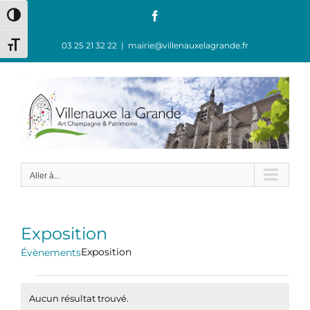
Passer
Facebook
Passer en contraste élevé
au
contenu
03 25 21 32 22
|
mairie@villenauxelagrande.fr
Changer la taille de la police
Aller à...
Exposition
Exposition
Évènements
Évènements
Aucun résultat trouvé.
Notice