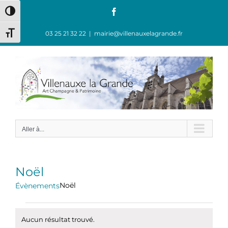
Passer
Facebook
Passer en contraste élevé
au
contenu
03 25 21 32 22
|
mairie@villenauxelagrande.fr
Changer la taille de la police
Aller à...
Noël
Noël
Évènements
Évènements
Aucun résultat trouvé.
Notice