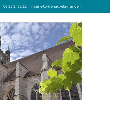
03 25 21 32 22
|
mairie@villenauxelagrande.fr
GIE
ASSOCIATIONS