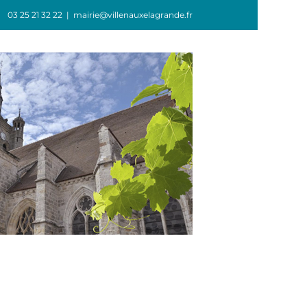
03 25 21 32 22
|
mairie@villenauxelagrande.fr
GIE
ASSOCIATIONS