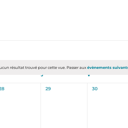
ucun résultat trouvé pour cette vue. Passer aux
évènements suivan
Notice
MERCREDI
J
JEUDI
V
VENDREDI
0
0
0
28
29
30
évènement,
évènement,
évènement,