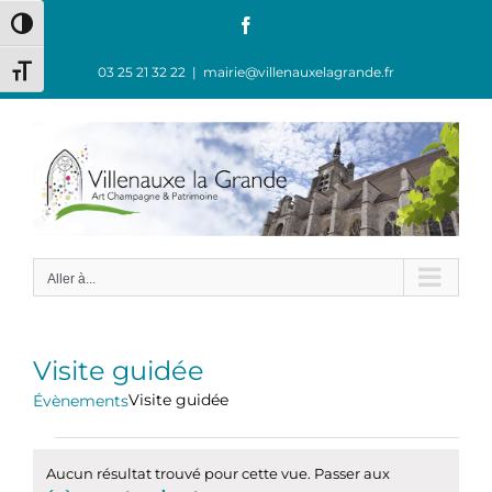
Passer
Facebook
Passer en contraste élevé
au
contenu
03 25 21 32 22
|
mairie@villenauxelagrande.fr
Changer la taille de la police
Aller à...
Visite guidée
Visite guidée
Évènements
Évènements
Aucun résultat trouvé pour cette vue. Passer aux