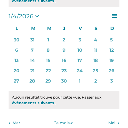
Notice
évènements suivants
.
Navig
1/4/2026
Naviga
Mois
de
Sélectionnez
par
une
Calendrier
L
LUNDI
M
MARDI
M
MERCREDI
J
JEUDI
V
VENDREDI
S
SAMEDI
D
DIMA
vues
consul
date.
de
Évèn
0
0
0
0
0
0
0
30
31
1
2
3
4
5
Évènements
évènements
évènements
évènements
évènements
évènements
évènements
évènem
0
0
0
0
0
0
0
6
7
8
9
10
11
12
évènements
évènements
évènements
évènements
évènements
évènements
évènem
0
0
0
0
0
0
0
13
14
15
16
17
18
19
évènements
évènements
évènements
évènements
évènements
évènements
évènem
0
0
0
0
0
0
0
20
21
22
23
24
25
26
évènements
évènements
évènements
évènements
évènements
évènements
évènem
0
0
0
0
0
0
0
27
28
29
30
1
2
3
évènements
évènements
évènements
évènements
évènements
évènements
évènem
Aucun résultat trouvé pour cette vue. Passer aux
Notice
évènements suivants
.
Mar
Ce mois-ci
Mai