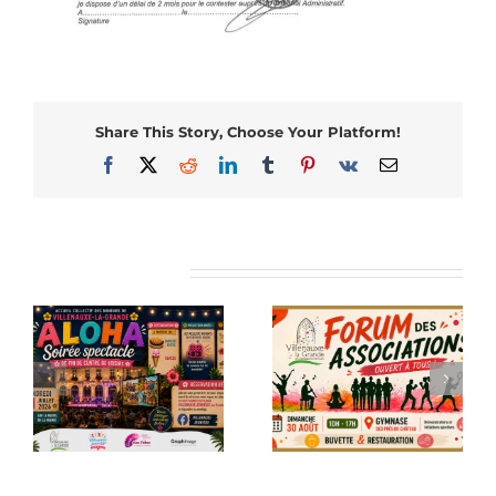
Share This Story, Choose Your Platform!
Facebook
X
Reddit
LinkedIn
Tumblr
Pinterest
Vk
Email
Articles similaires