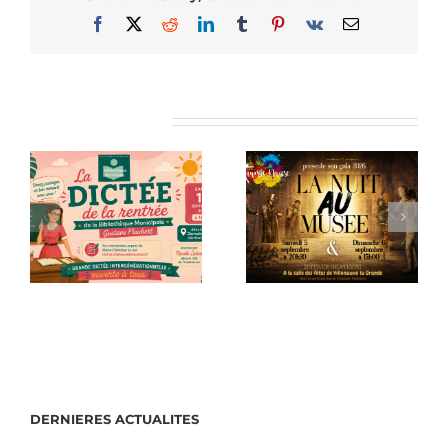
Facebook
X
Reddit
LinkedIn
Tumblr
Pinterest
Vk
Email
Articles similaires
DERNIERES ACTUALITES