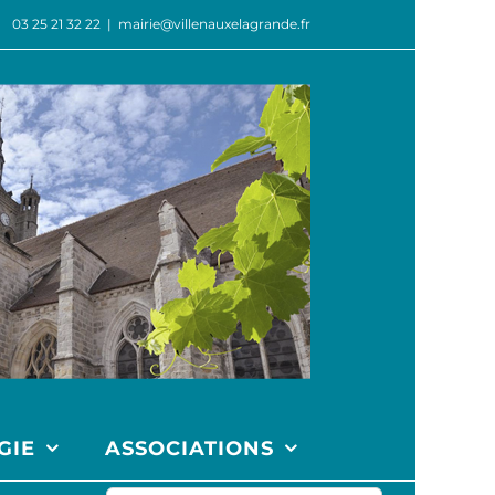
03 25 21 32 22
|
mairie@villenauxelagrande.fr
GIE
ASSOCIATIONS