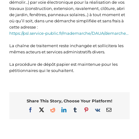
démolir…) par voie électronique pour la réalisation de vos
travaux (construction, extension, ravalement, clôture, abri
de jardin, fenêtres, panneaux solaires…) à tout moment et
où qu’il soit, dans une démarche simplifiée et sans frais à
cette adresse :
https://psl.service-public.fr/mademarche/DAUA/demarche…
La chaîne de traitement reste inchangée et sollicitera les
mêmes acteurs et services administratifs divers.
La procédure de dépôt papier est maintenue pour les
pétitionnaires qui le souhaitent.
Share This Story, Choose Your Platform!
Facebook
X
Reddit
LinkedIn
Tumblr
Pinterest
Vk
Email