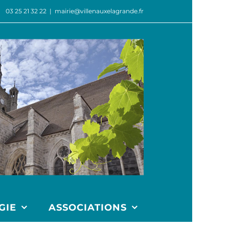
03 25 21 32 22
|
mairie@villenauxelagrande.fr
GIE
ASSOCIATIONS