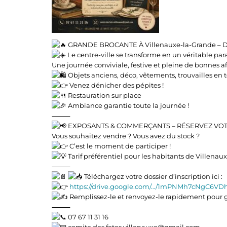
GRANDE BROCANTE À Villenauxe-la-Grande – 
Le centre-ville se transforme en un véritable para
Une journée conviviale, festive et pleine de bonnes af
Objets anciens, déco, vêtements, trouvailles en 
Venez dénicher des pépites !
Restauration sur place
Ambiance garantie toute la journée !
⸻
EXPOSANTS & COMMERÇANTS – RÉSERVEZ VOT
Vous souhaitez vendre ? Vous avez du stock ?
C’est le moment de participer !
Tarif préférentiel pour les habitants de Villena
⸻
Téléchargez votre dossier d’inscription ici :
https://drive.google.com/…/1mPNMh7cNgC6VD
Remplissez-le et renvoyez-le rapidement pour ga
⸻
07 67 11 31 16