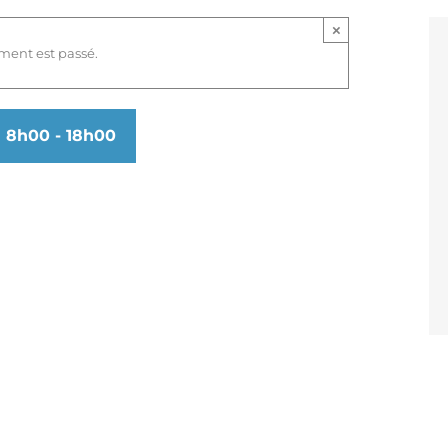
×
ment est passé.
à 8h00
-
18h00