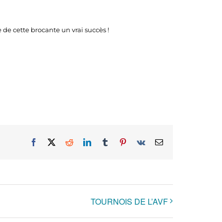
e cette brocante un vrai succès !
Facebook
X
Reddit
LinkedIn
Tumblr
Pinterest
Vk
Email
TOURNOIS DE L’AVF