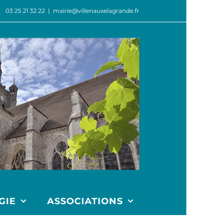
03 25 21 32 22
|
mairie@villenauxelagrande.fr
GIE
ASSOCIATIONS