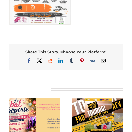
Share This Story, Choose Your Platform!
Facebook
X
Reddit
LinkedIn
Tumblr
Pinterest
Vk
Email
Articles similaires