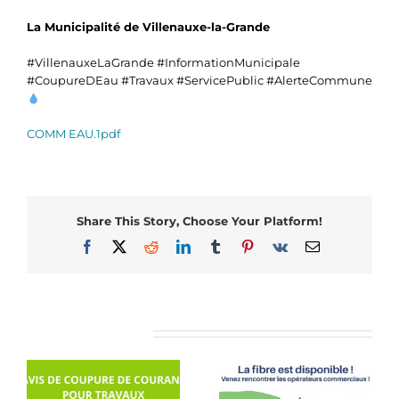
La Municipalité de Villenauxe-la-Grande
#VillenauxeLaGrande #InformationMunicipale
#CoupureDEau #Travaux #ServicePublic #AlerteCommune
COMM EAU.1pdf
Share This Story, Choose Your Platform!
Facebook
X
Reddit
LinkedIn
Tumblr
Pinterest
Vk
Email
Articles similaires