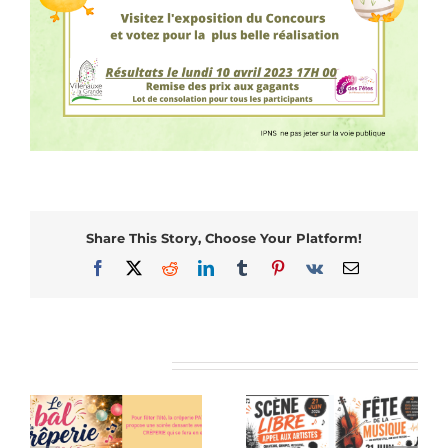
Share This Story, Choose Your Platform!
Facebook
X
Reddit
LinkedIn
Tumblr
Pinterest
Vk
Email
Articles similaires