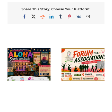
Share This Story, Choose Your Platform!
Facebook
X
Reddit
LinkedIn
Tumblr
Pinterest
Vk
Email
Articles similaires