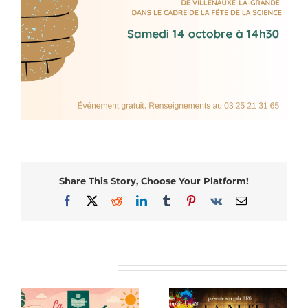
Share This Story, Choose Your Platform!
Facebook
X
Reddit
LinkedIn
Tumblr
Pinterest
Vk
Email
Articles similaires