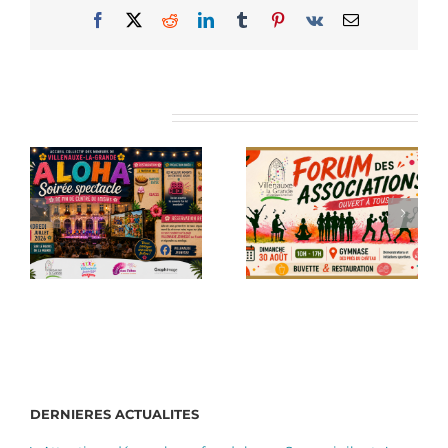
Facebook
X
Reddit
LinkedIn
Tumblr
Pinterest
Vk
Email
Articles similaires
DERNIERES ACTUALITES