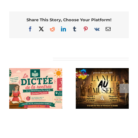
Share This Story, Choose Your Platform!
Facebook
X
Reddit
LinkedIn
Tumblr
Pinterest
Vk
Email
Articles similaires