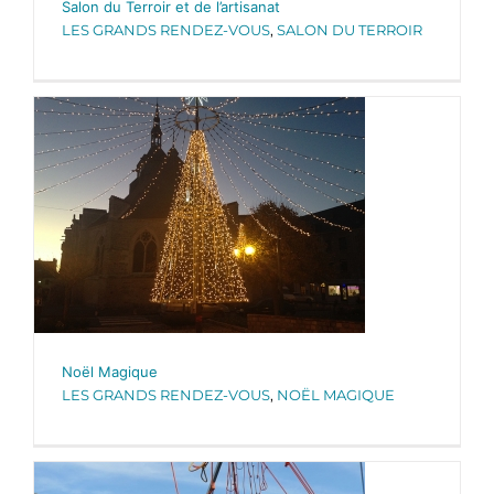
Salon du Terroir et de l’artisanat
LES GRANDS RENDEZ-VOUS
,
SALON DU TERROIR
Noël Magique
LES GRANDS RENDEZ-VOUS
,
NOËL MAGIQUE