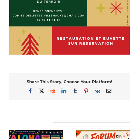
Share This Story, Choose Your Platform!
Facebook
X
Reddit
LinkedIn
Tumblr
Pinterest
Vk
Email
Articles similaires