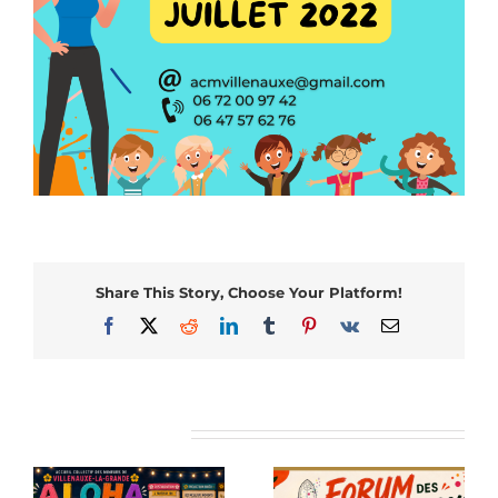
Share This Story, Choose Your Platform!
Facebook
X
Reddit
LinkedIn
Tumblr
Pinterest
Vk
Email
Articles similaires