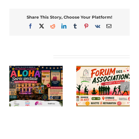
Share This Story, Choose Your Platform!
Facebook
X
Reddit
LinkedIn
Tumblr
Pinterest
Vk
Email
Articles similaires