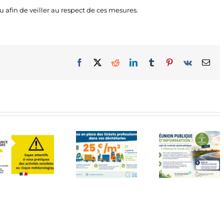
 afin de veiller au respect de ces mesures.
Facebook
X
Reddit
LinkedIn
Tumblr
Pinterest
Vk
Ema