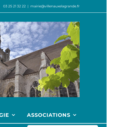
03 25 21 32 22
|
mairie@villenauxelagrande.fr
GIE
ASSOCIATIONS