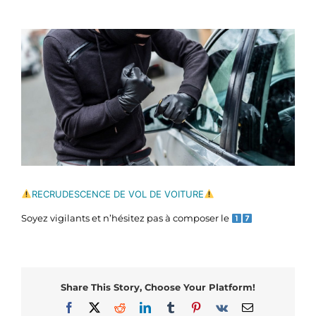
Voir
l'image
agrandie
RECRUDESCENCE DE VOL DE VOITURE
Soyez vigilants et n’hésitez pas à composer le
Share This Story, Choose Your Platform!
Facebook
X
Reddit
LinkedIn
Tumblr
Pinterest
Vk
Email