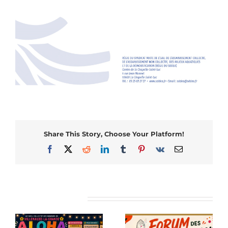
Share This Story, Choose Your Platform!
Facebook
X
Reddit
LinkedIn
Tumblr
Pinterest
Vk
Email
Articles similaires