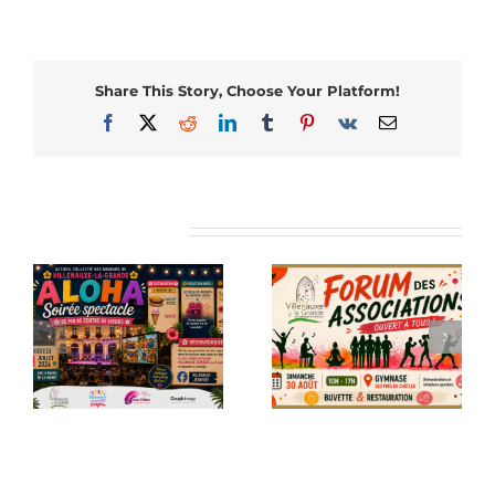
Share This Story, Choose Your Platform!
Facebook
X
Reddit
LinkedIn
Tumblr
Pinterest
Vk
Email
Articles similaires