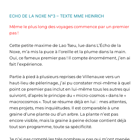
ECHO DE LA NOXE N°3 – TEXTE MME HEINRICH
Même le plus long des voyages commence par un premier
pas !
Cette petite maxime de Lao Tseu, lue dans L’Écho de la
Noxe, m’a mis la puce à l’oreille et la plume dans la main.
Oui, ce fameux premier pas ! Il compte énormément, j’en ai
fait l’expérience.
Partie à pied à plusieurs reprises de Villenauxe vers un
haut-lieu de pèlerinage, j’ai pu constater moi-même à quel
point ce premier pas inclut en lui-même tous les autres qui
suivront, d’après le principe du « micro-cosmos » dans le «
macrocosmos ». Tout se résume déjà en lui : mes attentes,
mes projets, mes inquiétudes. Il est comparable à une
graine d’une plante ou d’un arbre. La plante n’est pas
encore visible, mais la graine à peine éclose contient déjà
tout son programme, toute sa spécificité.
Je n’ai pas compté les très nombreux pas qui m’ont menée