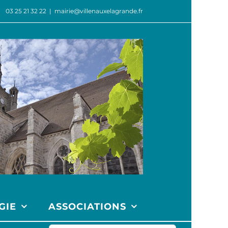
03 25 21 32 22
|
mairie@villenauxelagrande.fr
GIE
ASSOCIATIONS