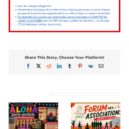
Share This Story, Choose Your Platform!
Facebook
X
Reddit
LinkedIn
Tumblr
Pinterest
Vk
Email
Articles similaires