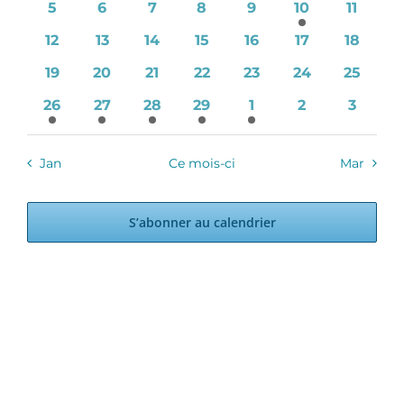
0
0
0
0
0
1
0
5
6
7
8
9
10
11
évènements
évènements
évènements
évènements
évènements
évènement
évènem
0
0
0
0
0
0
0
12
13
14
15
16
17
18
évènements
évènements
évènements
évènements
évènements
évènements
évènem
0
0
0
0
0
0
0
19
20
21
22
23
24
25
évènements
évènements
évènements
évènements
évènements
évènements
évènem
1
1
2
1
1
0
0
26
27
28
29
1
2
3
évènement
évènement
évènements
évènement
évènement
évènements
évènem
Jan
Ce mois-ci
Mar
S’abonner au calendrier