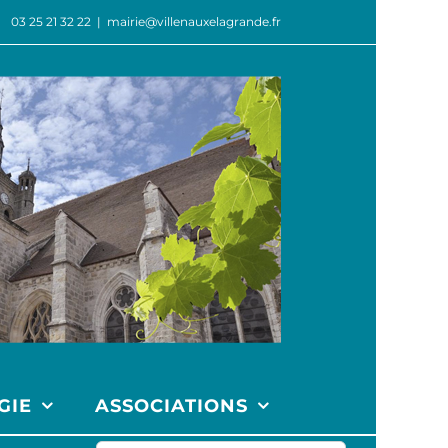
03 25 21 32 22
|
mairie@villenauxelagrande.fr
GIE
ASSOCIATIONS