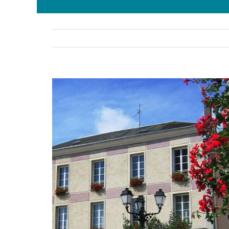
Fermeture de la mairie les samedis
Voir
l'image
agrandie