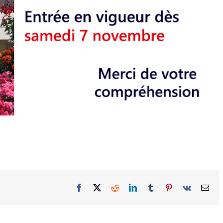
Facebook
X
Reddit
LinkedIn
Tumblr
Pinterest
Vk
Ema