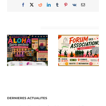
Facebook
X
Reddit
LinkedIn
Tumblr
Pinterest
Vk
Email
Articles similaires
DERNIERES ACTUALITES