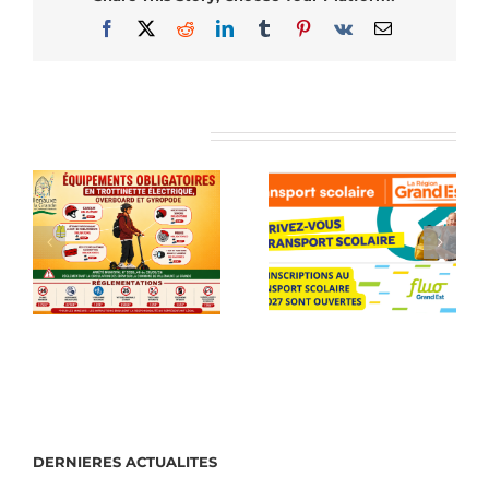
Facebook
X
Reddit
LinkedIn
Tumblr
Pinterest
Vk
Email
Articles similaires
DERNIERES ACTUALITES