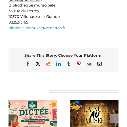
Bibliothèque municipale
35, rue du Perrey
10370 Villenauxe-la-Grande
0325213165
bibliot.villenauxe@wanadoo.fr
Share This Story, Choose Your Platform!
Facebook
X
Reddit
LinkedIn
Tumblr
Pinterest
Vk
Email
Articles similaires