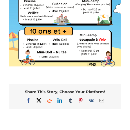
Share This Story, Choose Your Platform!
Facebook
X
Reddit
LinkedIn
Tumblr
Pinterest
Vk
Email
Articles similaires