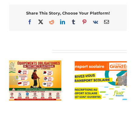
Share This Story, Choose Your Platform!
Facebook
X
Reddit
LinkedIn
Tumblr
Pinterest
Vk
Email
Articles similaires