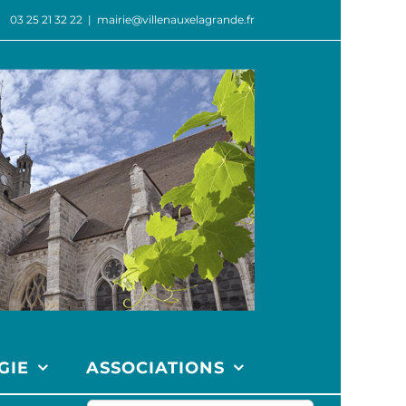
03 25 21 32 22
|
mairie@villenauxelagrande.fr
GIE
ASSOCIATIONS