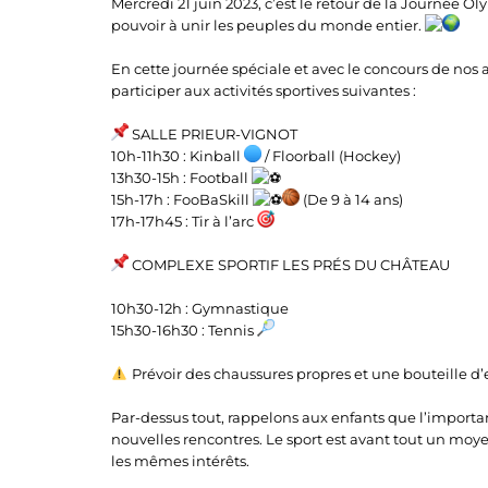
Mercredi 21 juin 2023, c’est le retour de la Journée
pouvoir à unir les peuples du monde entier.
En cette journée spéciale et avec le concours de nos a
participer aux activités sportives suivantes :
SALLE PRIEUR-VIGNOT
10h-11h30 : Kinball
/ Floorball (Hockey)
13h30-15h : Football
15h-17h : FooBaSkill
(De 9 à 14 ans)
17h-17h45 : Tir à l’arc
COMPLEXE SPORTIF LES PRÉS DU CHÂTEAU
10h30-12h : Gymnastique
15h30-16h30 : Tennis
Prévoir des chaussures propres et une bouteille d’
Par-dessus tout, rappelons aux enfants que l’importan
nouvelles rencontres. Le sport est avant tout un moye
les mêmes intérêts.