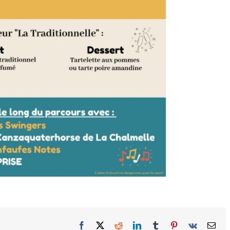
Facebook
X
Reddit
LinkedIn
Tumblr
Pinterest
Vk
Ema