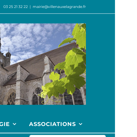
03 25 21 32 22
|
mairie@villenauxelagrande.fr
GIE
ASSOCIATIONS