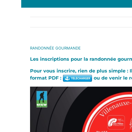
RANDONNÉE GOURMANDE
RANDONNÉE GOURMANDE
Les inscriptions pour la randonnée gourm
Pour vous inscrire, rien de plus simple : I
format PDF
:
ou de venir le r